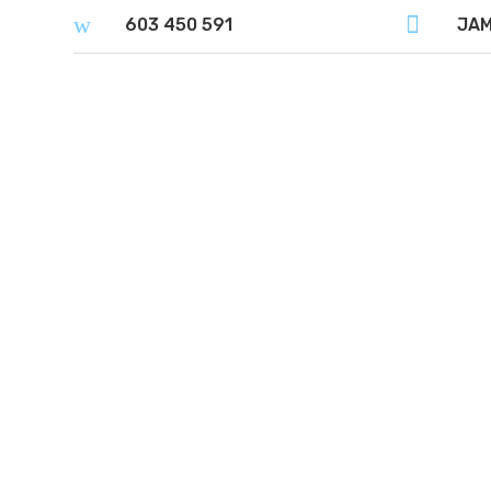
w

603 450 591
JA